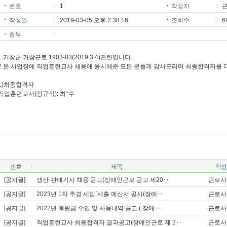
번호
1
작성자
작성일
2019-03-05 오후 2:38:16
조회수
6
첨부
1.거창군 거창근로 1903-03(2019.3.4)관련입니다.
2.본 사업장에 직업훈련교사 채용에 응시해준 모든 분들게 감사드리며 최종합격자를 다
1)최종합격자
직업훈련교사(정규직): 최*수
번호
제목
작성
[공지글]
생산`판매기사 채용 공고(장애인근로 공고 제20‥
근로사
[공지글]
2023년 1차 추경 세입`세출 예산서 공시(장애‥
근로사
[공지글]
2022년 후원금 수입 및 사용내역 공고 ( 장애‥
근로사
[공지글]
직업훈련교사 최종합격자 결과공고(장애인근로 제 2‥
근로사